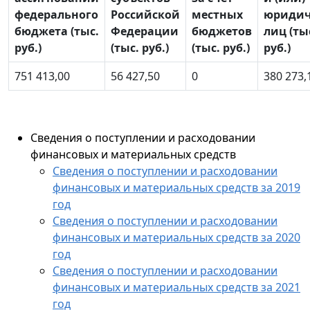
федерального
Российской
местных
юридич
бюджета (тыс.
Федерации
бюджетов
лиц (ты
руб.)
(тыс. руб.)
(тыс. руб.)
руб.)
751 413,00
56 427,50
0
380 273,
Сведения о поступлении и расходовании
финансовых и материальных средств
Сведения о поступлении и расходовании
финансовых и материальных средств за 2019
год
Сведения о поступлении и расходовании
финансовых и материальных средств за 2020
год
Сведения о поступлении и расходовании
финансовых и материальных средств за 2021
год