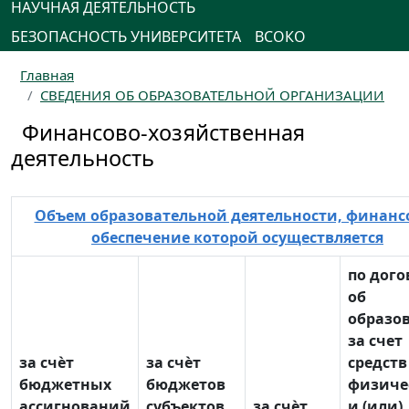
НАУЧНАЯ ДЕЯТЕЛЬНОСТЬ
БЕЗОПАСНОСТЬ УНИВЕРСИТЕТА
ВСОКО
Главная
СВЕДЕНИЯ ОБ ОБРАЗОВАТЕЛЬНОЙ ОРГАНИЗАЦИИ
Финансово-хозяйственная
деятельность
Объем образовательной деятельности, финанс
обеспечение которой осуществляется
по дог
об
образо
за счет
за счѐт
за счѐт
средств
бюджетных
бюджетов
физиче
ассигнований
субъектов
за счѐт
и (или)