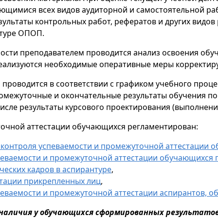
ющимися всех видов аудиторной и самостоятельной раб
зультаты контрольных работ, рефератов и других видов
ктуре ОПОП.
емости преподавателем проводится анализ освоения о
 реализуются необходимые оперативные меры корректир
проводится в соответствии с графиком учебного проце
омежуточные и окончательные результаты обучения по 
исле результаты курсового проектирования (выполнение
точной аттестации обучающихся регламентирован:
 контроля успеваемости и промежуточной аттестации 
еваемости и промежуточной аттестации обучающихся 
ческих кадров в аспирантуре
,
тации прикрепленных лиц
,
еваемости и промежуточной аттестации аспирантов, об
наличия у обучающихся сформированных результатов 