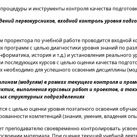
 процедуры и инструменты контроля качества подготов
дений первокурсников, входной контроль уровня под
м проректора по учебной работе проводится входной к
ых программ с целью диагностики уровня знаний по р
информатика, история и т.д.) и установления реального
и последующих курсов с целью оценки качества подг
х необходимо для успешного освоения дисциплины (мод
иплинам (модулям) в рамках текущего контроля и пр
актик, выполнения курсовых работ и проектов, а так
ных структурных подразделениях
тся с целью оценки уровня поэтапного освоения обуча
рованности компетенций (знания, умения, владения опы
ет преподавателю своевременно контролировать усвое
освоении материала. При оценке текущей учебной деят