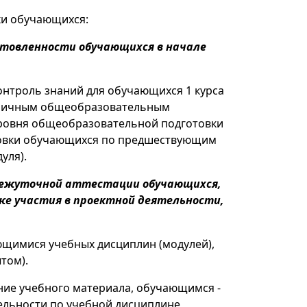
ки обучающихся:
готовленности обучающихся в начале
онтроль знаний для обучающихся 1 курса
азличным общеобразовательным
 уровня общеобразовательной подготовки
отовки обучающихся по предшествующим
уля).
омежуточной аттестации обучающихся,
же участия в проектной деятельности,
ющимися учебных дисциплин (модулей),
том).
ние учебного материала, обучающимся -
ельности по учебной дисциплине